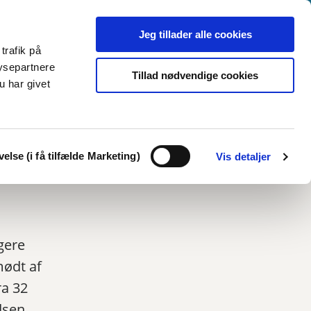
Jeg tillader alle cookies
trafik på
ysepartnere
Tillad nødvendige cookies
u har givet
r
English
else (i få tilfælde Marketing)
Vis detaljer
igere
mødt af
ra 32
dsen.