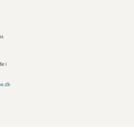
ns
de i
e.dk