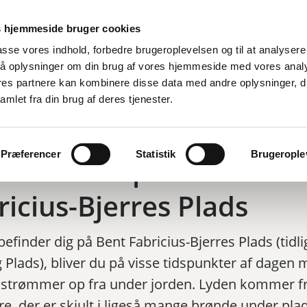
 hjemmeside bruger cookies
lpasse vores indhold, forbedre brugeroplevelsen og til at analysere 
å oplysninger om din brug af vores hjemmeside med vores anal
ores partnere kan kombinere disse data med andre oplysninger, d
Nyheder
Kalender
Byguide
Arrangø
amlet fra din brug af deres tjenester.
Præferencer
Statistik
Brugeroplev
brøndene på Bent
ricius-Bjerres Plads
efinder dig på Bent Fabricius-Bjerres Plads (tidl
g Plads), bliver du på visse tidspunkter af dagen 
r strømmer op fra under jorden. Lyden kommer f
ere, der er skjult i ligeså mange brønde under pla