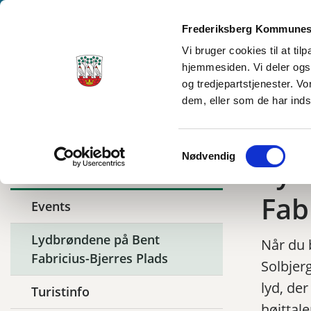
Frederiksberg Kommunes
Vi bruger cookies til at ti
hjemmesiden. Vi deler ogs
Oplev Frederiksberg
og tredjepartstjenester. V
dem, eller som de har inds
Samtykkevalg
Nødvendig
Lyd
Relaterede artikler
Fab
Events
Lydbrøndene på Bent
Når du b
Fabricius-Bjerres Plads
Solbjer
lyd, de
Turistinfo
højttal