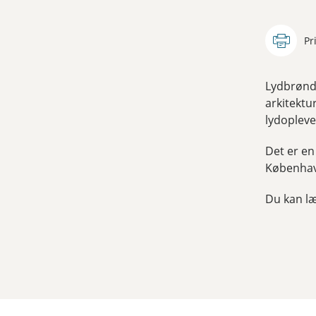
Pr
Lydbrønde
arkitektu
lydopleve
Det er en
Københav
Du kan l