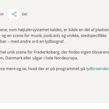
int
Del
ne, som højtalersystemet kaldes, er både en del af pladse
r og en scene for musik, podcasts og unikke, stedspecifikke
lser – med andre ord en lydbiograf.
 hel unik scene for Frederiksberg, der findes ingen tilsvaren
n, Danmark eller sågar i hele Nordeuropa.
æse mere og se, hvad der er på programmet på
lydbroenden