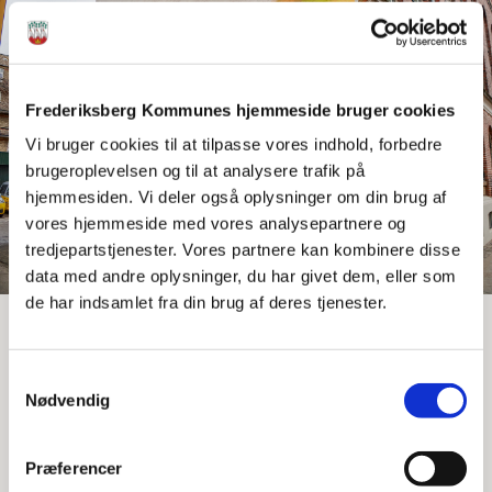
Frederiksberg Kommunes hjemmeside bruger cookies
Vi bruger cookies til at tilpasse vores indhold, forbedre
brugeroplevelsen og til at analysere trafik på
hjemmesiden. Vi deler også oplysninger om din brug af
vores hjemmeside med vores analysepartnere og
tredjepartstjenester. Vores partnere kan kombinere disse
data med andre oplysninger, du har givet dem, eller som
de har indsamlet fra din brug af deres tjenester.
Balstrøm, Name One, Sabe og Arildsen
Ukendt titel, 2020
Samtykkevalg
Danasvej 38
Nødvendig
Har du viden om dette gavlmaleri, så send os meget
Præferencer
gerne en mail til
KF@frederiksberg.dk
.