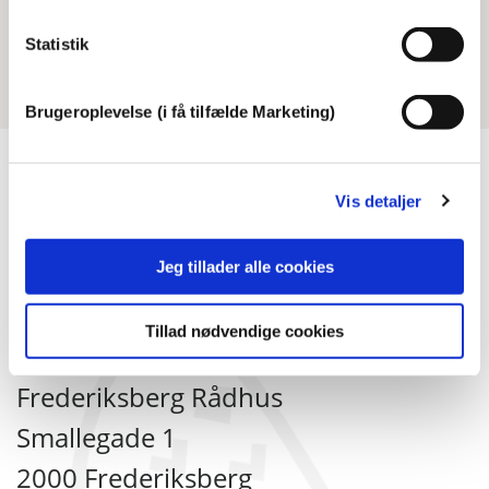
Se liste over alle gavlmalerier
Statistik
Brugeroplevelse (i få tilfælde Marketing)
Vis detaljer
Jeg tillader alle cookies
Oplev Frederiksberg
Tillad nødvendige cookies
Frederiksberg Rådhus
Smallegade 1
2000 Frederiksberg