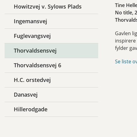
Tine Hell
Howitzvej v. Sylows Plads
No title, 
Thorvald
Ingemansvej
Gavlen li
Fuglevangsvej
inspirere
fylder gav
Thorvaldsensvej
Se liste o
Thorvaldsensvej 6
H.C. orstedvej
Danasvej
Hillerodgade