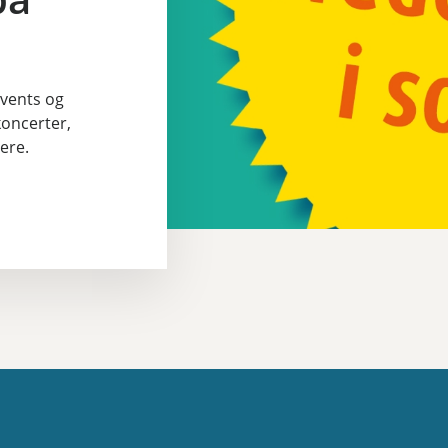
events og
koncerter,
ere.