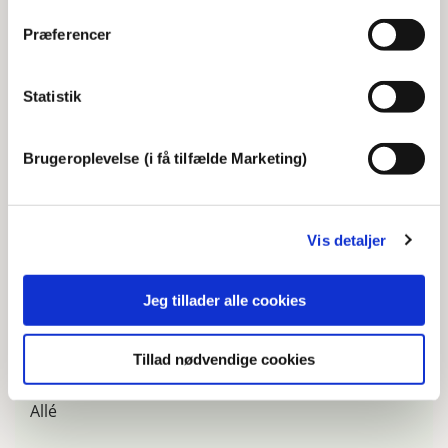
Her finder du de talende statuer på
Præferencer
Frederiksberg
Statistik
Max Bæklund
Julius Thomsens Plads
Brugeroplevelse (i få tilfælde Marketing)
Dronning Louise
Peter Bangs Vej 1 (Diakonissestiftelsen)
Vis detaljer
Frederik VI
Jeg tillader alle cookies
Frederiksberg Haves v. hovedindgangen
Adam Gottlob Oehlenschläger
Tillad nødvendige cookies
Søndermarken - i den nordvestlige ende af Norske
Allé