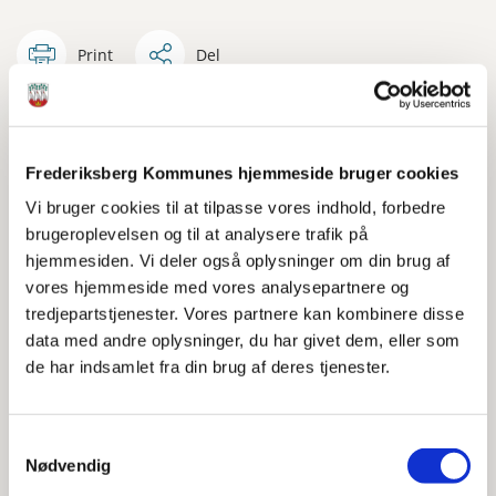
Print
Del
På Frederiksberg får udvalgte statuer nu en helt særlig
stemme. Med projektet 'Talende Statuer' kan man
Frederiksberg Kommunes hjemmeside bruger cookies
scanne en QR-kode og blive ringet op af statuen selv,
som fortæller sin egen historie.
Vi bruger cookies til at tilpasse vores indhold, forbedre
brugeroplevelsen og til at analysere trafik på
Projektet handler om at gøre kunst og historie mere
hjemmesiden. Vi deler også oplysninger om din brug af
levende og tilgængelig for alle – både dem, der bor her,
vores hjemmeside med vores analysepartnere og
og dem, der bare går forbi.
tredjepartstjenester. Vores partnere kan kombinere disse
data med andre oplysninger, du har givet dem, eller som
Projektet, som er skabt af David Peter Cox og støttet af
de har indsamlet fra din brug af deres tjenester.
Frederiksbergfonden, skal styrke kendskabet til byens
historie og skabe nye, nærværende oplevelser for både
borgere og besøgende – direkte i det offentlige rum.
Samtykkevalg
Nødvendig